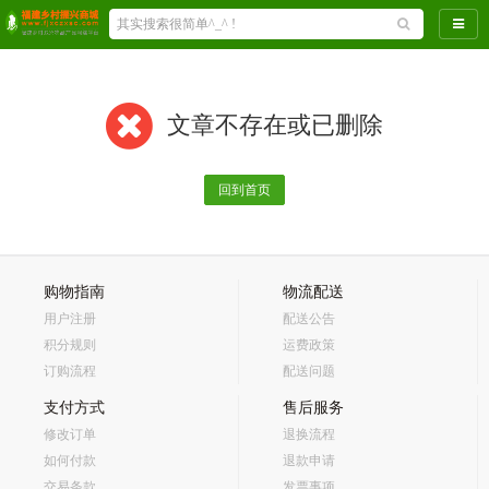
导航
文章不存在或已删除
回到首页
购物指南
物流配送
用户注册
配送公告
积分规则
运费政策
订购流程
配送问题
支付方式
售后服务
修改订单
退换流程
如何付款
退款申请
交易条款
发票事项