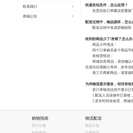
快递告知丢件，怎么处理？
联系我们
先货后款订单建议您重新
商城公告
配送过程中，物品损坏，怎么
配送过程中造成货物损坏
收到的商品少了/发错了怎么办
商品少件情况：
同个订单购买多个商品可
发错货情况：
商城
自营商品：若您确认
交成功后请耐心等待，由专业
第三方商家商品：请直接
为何物流显示签收，却没有收
若订单物流信息中显示已
1.配送人员误操作已签
2.若长时间未收货，
商城
购物指南
物流配送
用户注册
配送公告
积分规则
运费政策