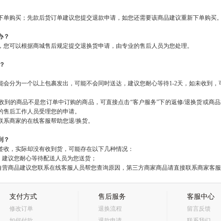
下单购买；先款后货订单建议您提交退款申请，如您还需要该商品建议重新下单购买
办？
，您可以根据商城售后规定提交退换货申请，由专业的售后人员为您处理。
？
能会分为一个以上包裹发出，可能不会同时送达，建议您耐心等待
1-2
天，如未收到，
收到的商品不是您订单中订购的商品，可直接点击“客户服务”下的
返修
/
退换货
或商品
的售后工作人员受理您的申请。
联系商家的在线客服帮助您退
/
换货。
到？
签收，实际却没有收到货，可能存在以下几种情况：
收，建议您耐心等待配送人员为您送货；
自营商品建议您联系在线客服人员帮您查询原因，第三方商家商品请直接联系商家客服
支付方式
售后服务
客服中心
修改订单
退换流程
留言反馈
如何付款
退款申请
联系我们