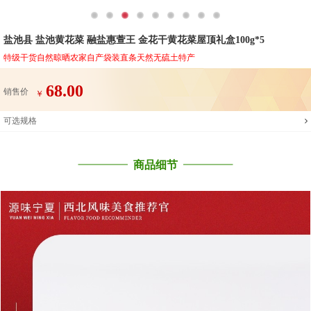
盐池县 盐池黄花菜 融盐惠萱王 金花干黄花菜屋顶礼盒100g*5
特级干货自然晾晒农家自产袋装直条天然无硫土特产
68.00
销售价
￥
可选规格
商品细节